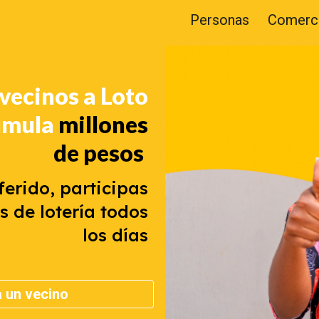
Personas
Comerc
ip to main content
Skip to navigat
 vecinos a Loto
umula
millones
de pesos
erido, participas
s de lotería todos
los días
a un vecino